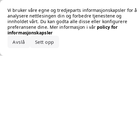
Error loading the brand
Vi bruker våre egne og tredjeparts informasjonskapsler for å
analysere nettlesingen din og forbedre tjenestene og
innholdet vårt. Du kan godta alle disse eller konfigurere
preferansene dine. Mer informasjon i vår
policy for
informasjonskapsler
Avslå
Sett opp
Godta alle