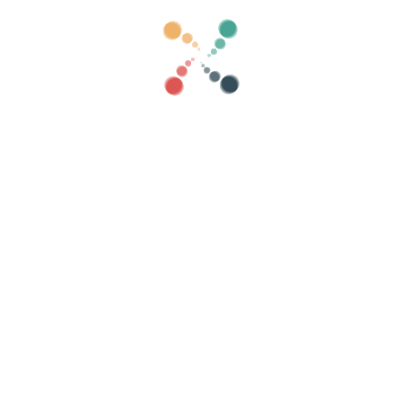
 si la ley nos obliga, por ejemplo, para fines contables o fiscales.
oceso manual?
d, el proceso de eliminación incluye una revisión manual. Esto puede tar
imiento de tu solicitud?
icitud y otro una vez que el proceso haya concluido. Si deseas consultar
iminación de cuenta".
lla riservatezza
-