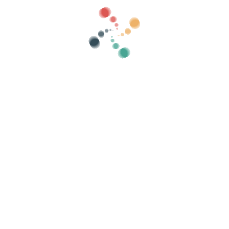
 si la ley nos obliga, por ejemplo, para fines contables o fiscales.
oceso manual?
d, el proceso de eliminación incluye una revisión manual. Esto puede tar
imiento de tu solicitud?
icitud y otro una vez que el proceso haya concluido. Si deseas consultar
iminación de cuenta".
אזהרה משפטית