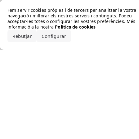
Error loading the brand
Fem servir cookies pròpies i de tercers per analitzar la vostra
navegació i millorar els nostres serveis i continguts. Podeu
acceptar-les totes o configurar les vostres preferències. Més
informació a la nostra
Política de cookies
Rebutjar
Configurar
Accepta-ho tot